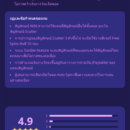
โอกาสคว้าเงินรางวัลแจ็คพอต
กฎและข้อกำหนดของเกม
สัญลักษณ์ Wild สามารถใช้แทนที่สัญลักษณ์อื่นได้ทั้งหมด ยกเว้น
สัญลักษณ์ Scatter
การปรากฏของสัญลักษณ์ Scatter 3 ตัวขึ้นไป จะเปิดใช้งานฟีเจอร์ Free
Spins ทันที 10 รอบ
ระบบ Tumble Feature จะลบสัญลักษณ์ที่ชนะออกและให้สัญลักษณ์ใหม่
ตกลงมาเพื่อโอกาสชนะต่อเนื่อง
การคำนวณเงินรางวัลจะขึ้นอยู่กับตารางการจ่ายเงิน (Paytable) ของ
แต่ละสัญลักษณ์
ผู้เล่นสามารถเลือกเปิดโหมด Auto Spin เพื่อความสะดวกในการเล่น
อย่างต่อเนื่อง
5
4.9
4
3
⭐⭐⭐⭐⭐