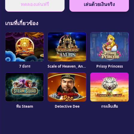
ทดลองเล่นฟรี
เล่นด้วยเงินจริง
เกมที่เกี่ยวข้อง
7 มังกร
Scale of Heaven_ Anubis
Prissy Princess
ทีม Steam
Detective Dee
กรงเล็บเสือ