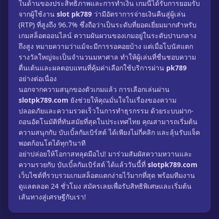
ในด้านของประสิทธิภาพและการทำเงิน เกมนี้ได้รับการยอมรับ
จากผู้ใช้งาน
slot pk789
ว่ามีอัตราการจ่ายเงินคืนสู่ผู้เล่น
(RTP) ที่สูงถึง 96.7% ซึ่งถือว่าเป็นระดับที่ยอดเยี่ยมมากสำหรับ
เกมสล็อตออนไลน์ ความผันผวนของเกมอยู่ในระดับปานกลาง
ถึงสูง หมายความว่าแม้จะมีการรอคอยบ้าง แต่เมื่อโบนัสแตก
รางวัลใหญ่จะเป็นจำนวนมหาศาล ทำให้ผู้เล่นที่ชื่นชอบความ
ตื่นเต้นและผลตอบแทนที่คุ้มค่าเลือกใช้บริการผ่าน
pk789
อย่างต่อเนื่อง
นอกจากความสนุกของตัวเกมแล้ว การเลือกเล่นผ่าน
slotpk789.com
ยังช่วยให้คุณมั่นใจในเรื่องของความ
ปลอดภัยและความรวดเร็วในการทำธุรกรรม ด้วยระบบฝาก-
ถอนอัตโนมัติที่ทันสมัยที่สุดในประเทศไทย คุณสามารถเริ่มต้น
ความสนุกกับ บับเบิ้ลกัมเบิร์สต์ ได้เพียงไม่กี่คลิก และลุ้นรับแจ็ค
พอตก้อนโตได้ทุกวินาที
อย่าปล่อยให้โอกาสหลุดมือไป! มาร่วมสัมผัสความหวานและ
ความรวยกับ บับเบิ้ลกัมเบิร์สต์ ได้แล้ววันนี้ที่
slotpk789.com
เว็บไซต์ที่รวบรวมเกมสล็อตแตกง่ายไว้มากที่สุด พร้อมทีมงาน
ดูแลตลอด 24 ชั่วโมง สมัครเลยเพื่อรับสิทธิพิเศษและเริ่มต้น
เส้นทางสู่เศรษฐีกับเรา!