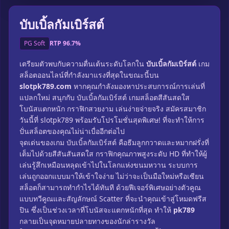
▶
บับเบิ้ลกัมเบิร์สต์
PG Soft
RTP 96.7%
เตรียมตัวพบกับความตื่นเต้นระดับโลกใน
บับเบิ้ลกัมเบิร์สต์
เกม
สล็อตออนไลน์ที่กำลังมาแรงที่สุดในขณะนี้บน
slotpk789.com
หากคุณกำลังมองหาประสบการณ์การเล่นที่
แปลกใหม่ สนุกกับ บับเบิ้ลกัมเบิร์สต์ เกมสล็อตสีสันสดใส
โบนัสแตกหนัก กราฟิกสวยงาม เล่นง่ายจ่ายจริง สมัครสมาชิก
วันนี้ที่ slotpk789 พร้อมรับโปรโมชั่นสุดพิเศษ! ที่จะทำให้การ
ปั่นสล็อตของคุณไม่น่าเบื่ออีกต่อไป
จุดเด่นของเกม บับเบิ้ลกัมเบิร์สต์ คือธีมลูกกวาดและหมากฝรั่งที่
เต็มไปด้วยสีสันสันสดใส กราฟิกคุณภาพสูงระดับ HD ที่ทำให้ผู้
เล่นรู้สึกเหมือนหลุดเข้าไปในโลกแห่งขนมหวาน ระบบการ
เล่นถูกออกแบบมาให้เข้าใจง่าย ไม่ว่าจะเป็นมือใหม่หรือเซียน
สล็อตก็สามารถทำกำไรได้ทันที ด้วยฟีเจอร์พิเศษอย่างตัวคูณ
แบบทวีคูณและสัญลักษณ์ Scatter ที่จะนำคุณเข้าสู่โหมดฟรีส
ปิน ซึ่งเป็นช่วงเวลาที่โบนัสจะแตกหนักที่สุด ทำให้
pk789
กลายเป็นจุดหมายปลายทางของนักล่ารางวัล