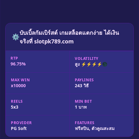
บับเบิ้ลกัมเบิร์สต์ เกมสล็อตแตกง่าย ได้เงิน
⚙️
จริงที่ slotpk789.com
RTP
VOLATILITY
96.75%
สูง ⚡⚡⚡⚡🌑
MAX WIN
PAYLINES
x10000
243 วิธี
REELS
MIN BET
5x3
1 บาท
PROVIDER
FEATURES
PG Soft
ฟรีสปิน, ตัวคูณสะสม