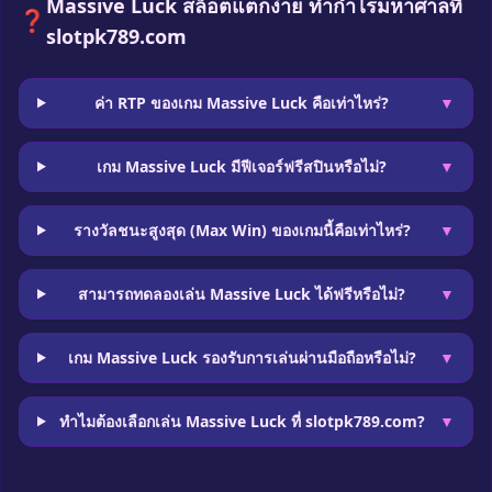
Massive Luck สล็อตแตกง่าย ทำกำไรมหาศาลที่
❓
slotpk789.com
ค่า RTP ของเกม Massive Luck คือเท่าไหร่?
▼
เกม Massive Luck มีฟีเจอร์ฟรีสปินหรือไม่?
▼
รางวัลชนะสูงสุด (Max Win) ของเกมนี้คือเท่าไหร่?
▼
สามารถทดลองเล่น Massive Luck ได้ฟรีหรือไม่?
▼
เกม Massive Luck รองรับการเล่นผ่านมือถือหรือไม่?
▼
ทำไมต้องเลือกเล่น Massive Luck ที่ slotpk789.com?
▼