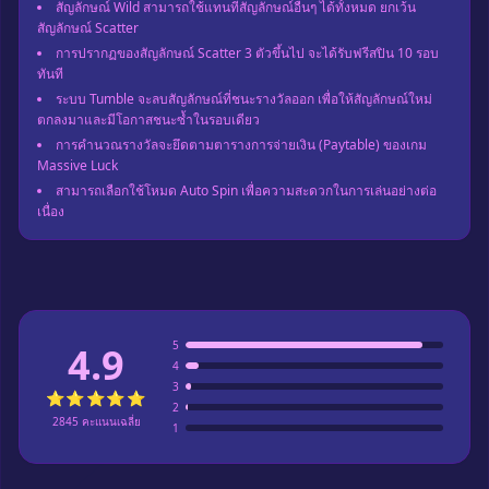
สัญลักษณ์ Wild สามารถใช้แทนที่สัญลักษณ์อื่นๆ ได้ทั้งหมด ยกเว้น
สัญลักษณ์ Scatter
การปรากฏของสัญลักษณ์ Scatter 3 ตัวขึ้นไป จะได้รับฟรีสปิน 10 รอบ
ทันที
ระบบ Tumble จะลบสัญลักษณ์ที่ชนะรางวัลออก เพื่อให้สัญลักษณ์ใหม่
ตกลงมาและมีโอกาสชนะซ้ำในรอบเดียว
การคำนวณรางวัลจะยึดตามตารางการจ่ายเงิน (Paytable) ของเกม
Massive Luck
สามารถเลือกใช้โหมด Auto Spin เพื่อความสะดวกในการเล่นอย่างต่อ
เนื่อง
5
4.9
4
3
⭐⭐⭐⭐⭐
2
2845 คะแนนเฉลี่ย
1