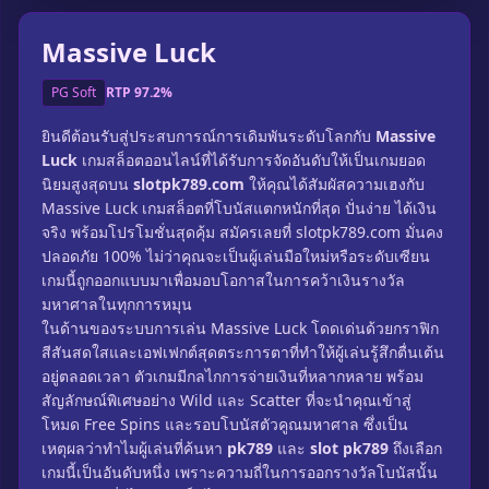
▶
Massive Luck
PG Soft
RTP 97.2%
ยินดีต้อนรับสู่ประสบการณ์การเดิมพันระดับโลกกับ
Massive
Luck
เกมสล็อตออนไลน์ที่ได้รับการจัดอันดับให้เป็นเกมยอด
นิยมสูงสุดบน
slotpk789.com
ให้คุณได้สัมผัสความเฮงกับ
Massive Luck เกมสล็อตที่โบนัสแตกหนักที่สุด ปั่นง่าย ได้เงิน
จริง พร้อมโปรโมชั่นสุดคุ้ม สมัครเลยที่ slotpk789.com มั่นคง
ปลอดภัย 100% ไม่ว่าคุณจะเป็นผู้เล่นมือใหม่หรือระดับเซียน
เกมนี้ถูกออกแบบมาเพื่อมอบโอกาสในการคว้าเงินรางวัล
มหาศาลในทุกการหมุน
ในด้านของระบบการเล่น Massive Luck โดดเด่นด้วยกราฟิก
สีสันสดใสและเอฟเฟกต์สุดตระการตาที่ทำให้ผู้เล่นรู้สึกตื่นเต้น
อยู่ตลอดเวลา ตัวเกมมีกลไกการจ่ายเงินที่หลากหลาย พร้อม
สัญลักษณ์พิเศษอย่าง Wild และ Scatter ที่จะนำคุณเข้าสู่
โหมด Free Spins และรอบโบนัสตัวคูณมหาศาล ซึ่งเป็น
เหตุผลว่าทำไมผู้เล่นที่ค้นหา
pk789
และ
slot pk789
ถึงเลือก
เกมนี้เป็นอันดับหนึ่ง เพราะความถี่ในการออกรางวัลโบนัสนั้น