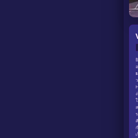
ย
อ
s
ว
H
ง
ใ
ส
ร
ส
ก
เ