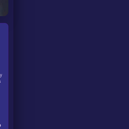
ty
น
9