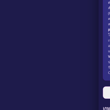
ต
ส
(
ค
ส
โ
เ
อ
แ
V
ป
ร
C
เกมท