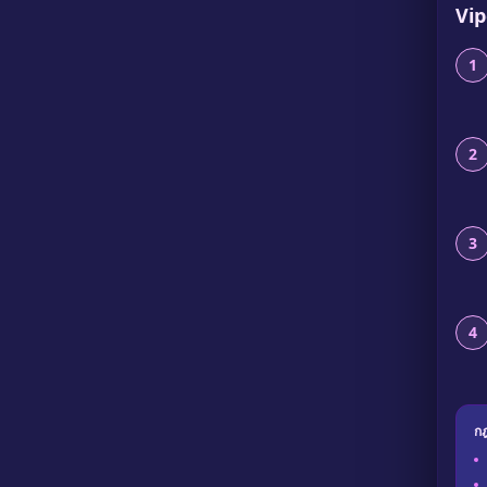
Vip
1
2
3
4
ก