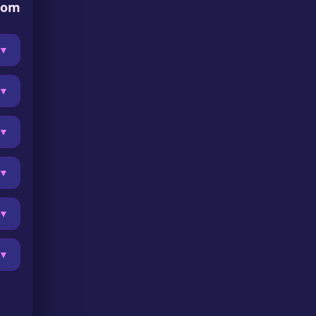
.com
▼
▼
▼
▼
▼
▼