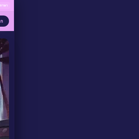
ภาษา
ิก