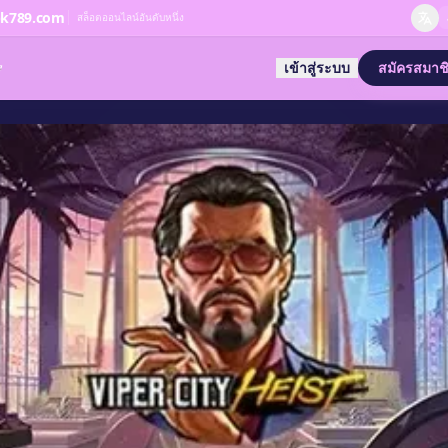
pk789.com
สล็อตออนไลน์อันดับหนึ่ง
เข้าสู่ระบบ
สมัครสมาช