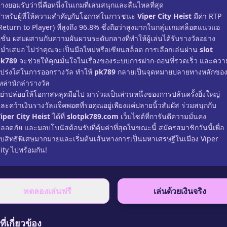
่างยอมรับว่านี่คือหนึ่งในเกมที่เล่นสนุกและลื่นไหลที่สุด
ำหรับผู้ที่ให้ความสำคัญกับโอกาสในการชนะ
Viper City Heist
มีค่า RTP
Return to Player) ที่สูงถึง 96.8% ซึ่งถือว่าสูงมากในกลุ่มเกมสล็อตแนวแอ
ชั่น ผสมผสานกับความผันผวนระดับกลางที่ทำให้ผู้เล่นได้รับรางวัลอย่าง
ม่ำเสมอ ไม่ว่าคุณจะเป็นมือใหม่หรือเซียนสล็อต การเลือกเล่นผ่าน
slot
pk789
จะช่วยให้คุณมั่นใจในเรื่องของระบบการฝาก-ถอนที่รวดเร็ว และควา
ปร่งใสในการออกรางวัล ทำให้
pk789
กลายเป็นจุดหมายปลายทางหลักขอ
หล่านักล่ารางวัล
ย่าปล่อยให้โอกาสหลุดมือไป มาร่วมเป็นส่วนหนึ่งของการปล้นครั้งยิ่งใหญ่
ละคว้าเงินรางวัลแจ็คพอตที่รอคุณอยู่เพียงแค่ปลายนิ้วสัมผัส ร่วมสนุกกับ
iper City Heist
ได้ที่
slotpk789.com
เว็บไซต์ที่การันตีความมั่นคง
ลอดภัย และมอบโบนัสต้อนรับที่คุ้มค่าที่สุดในขณะนี้ สมัครสมาชิกวันนี้เพื่อ
ับสิทธิพิเศษมากมายและเริ่มต้นเส้นทางการเป็นมหาเศรษฐีในเมือง Viper
ity ไปพร้อมกัน!
ทดลองเล่นฟรี
เล่นด้วยเงินจริง
ี่เกี่ยวข้อง